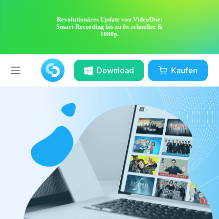
Revolutionäres Update von VideoOne:
Smart-Recording bis zu 8x schneller &
1080p.
Download
Kaufen