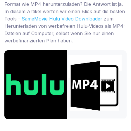
Format wie MP4 herunterzuladen? Die Antwort ist ja.
In diesem Artikel werfen wir einen Blick auf die besten
Tools -
SameMovie Hulu Video Downloader
zum
Herunterladen von werbefreien Hulu-Videos als MP4-
Dateien auf Computer, selbst wenn Sie nur einen
werbefinanzierten Plan haben.