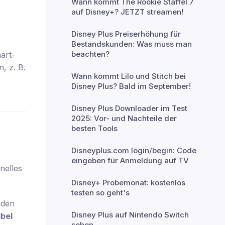
Wann kommt The Rookie Staffel 7
auf Disney+? JETZT streamen!
Disney Plus Preiserhöhung für
Bestandskunden: Was muss man
beachten?
art-
, z. B.
Wann kommt Lilo und Stitch bei
Disney Plus? Bald im September!
Disney Plus Downloader im Test
2025: Vor- und Nachteile der
besten Tools
Disneyplus.com login/begin: Code
eingeben für Anmeldung auf TV
nelles
Disney+ Probemonat: kostenlos
testen so geht's
aden
Disney Plus auf Nintendo Switch
bel
sehen