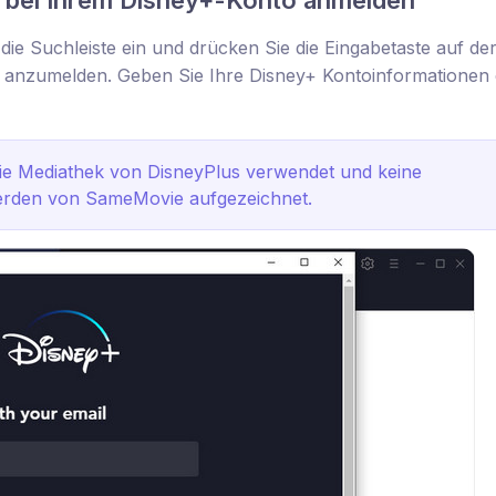
 bei Ihrem Disney+-Konto anmelden
die Suchleiste ein und drücken Sie die Eingabetaste auf de
y+ anzumelden. Geben Sie Ihre Disney+ Kontoinformationen 
 die Mediathek von DisneyPlus verwendet und keine
erden von SameMovie aufgezeichnet.