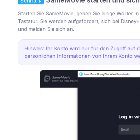
SameMovie starten und sich
Schritt 1:
Starten Sie SameMovie, geben Sie einige Wörter in 
Tastatur. Sie werden aufgefordert, sich bei Disne
und melden Sie sich an.
Hinweis: Ihr Konto wird nur für den Zugriff auf
persönlichen Informationen von Ihrem Konto w