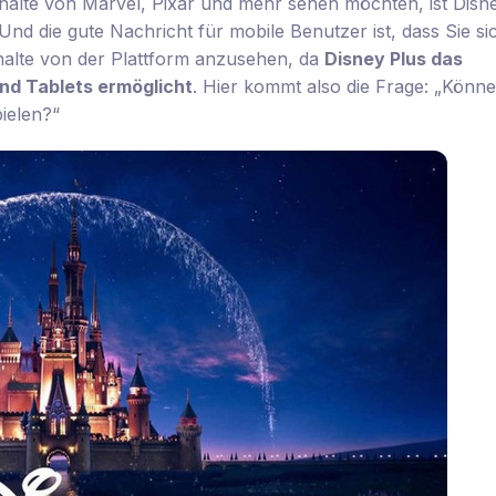
nhalte von Marvel, Pixar und mehr sehen möchten, ist Disn
 Und die gute Nachricht für mobile Benutzer ist, dass Sie si
nhalte von der Plattform anzusehen, da
Disney Plus das
und Tablets ermöglicht
. Hier kommt also die Frage: „Könne
ielen?“